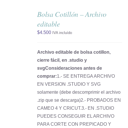
AÑADIR
AL
Bolsa Cotillón – Archivo
CARRITO
/
editable
DETALLES
$
4.500
IVA incluído
Archivo editable de bolsa cotillon,
cierre fácil, en .studio y
svg
Consideraciones antes de
comprar:
1.- SE ENTREGA ARCHIVO
EN VERSION .STUDIO Y SVG
solamente (debe descomprimir el archivo
.zip que se descarga)2.- PROBADOS EN
CAMEO 4 Y CRICUT.3.- EN .STUDIO
PUEDES CONSEGUIR EL ARCHIVO
PARA CORTE CON PREPICADO Y