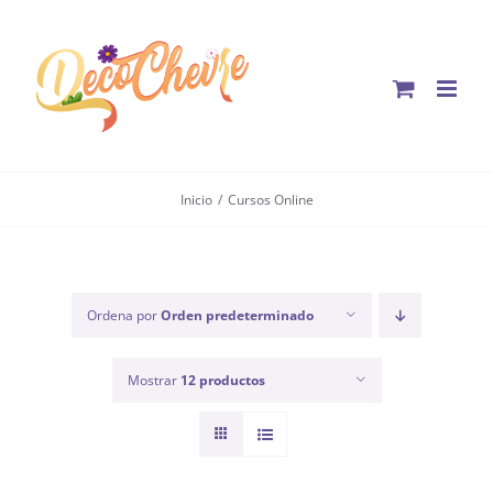
Saltar
al
contenido
Inicio
Cursos Online
Ordena por
Orden predeterminado
Mostrar
12 productos