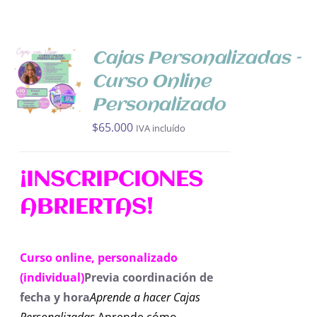
AÑADIR
Cajas Personalizadas –
AL
Curso Online
CARRITO
/
Personalizado
DETALLES
$
65.000
IVA incluído
¡INSCRIPCIONES
ABRIERTAS!
Curso online, personalizado
(individual)
Previa coordinación de
fecha y hora
Aprende a hacer Cajas
Personalizadas.
Aprende cómo