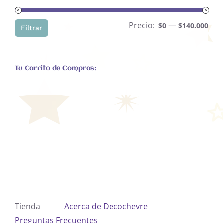
Precio:
—
Pre
Pre
$0
$140.000
Filtrar
mín
máx
Tu Carrito de Compras:
Tienda
Acerca de Decochevre
Preguntas Frecuentes