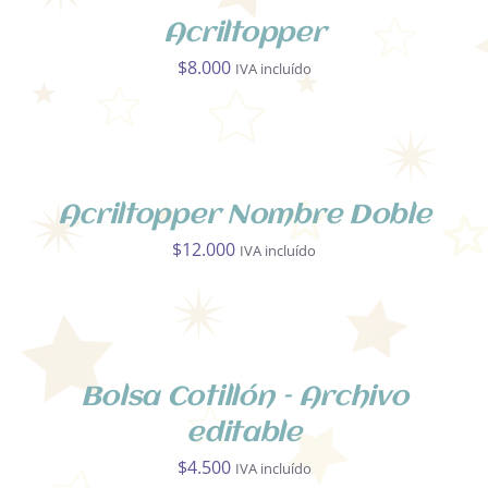
PRODUCTO
DETALLES
Acriltopper
TIENE
MÚLTIPLES
$
8.000
IVA incluído
VARIANTES.
LAS
SELECCIONAR
OPCIONES
OPCIONES
SE
ESTE
/
PUEDEN
PRODUCTO
DETALLES
ELEGIR
Acriltopper Nombre Doble
TIENE
EN
MÚLTIPLES
$
12.000
IVA incluído
LA
VARIANTES.
PÁGINA
LAS
AÑADIR
DE
OPCIONES
AL
PRODUCTO
SE
CARRITO
PUEDEN
/
ELEGIR
DETALLES
Bolsa Cotillón – Archivo
EN
editable
LA
PÁGINA
$
4.500
IVA incluído
DE