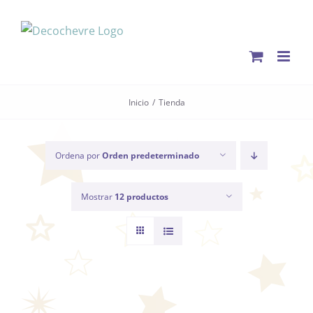
Saltar
al
contenido
Inicio
Tienda
Ordena por
Orden predeterminado
Mostrar
12 productos
SELECCIONAR
OPCIONES
ESTE
/