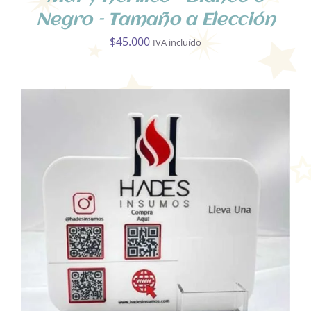
Negro – Tamaño a Elección
$
45.000
IVA incluído
ESTE
SELECCIONAR OPCIONES
/
PRODUCTO
DETALLES
TIENE
MÚLTIPLES
VARIANTES.
LAS
OPCIONES