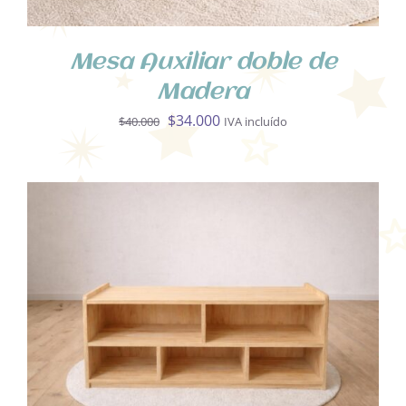
Mesa Auxiliar doble de
Madera
El
El
$
34.000
$
40.000
IVA incluído
precio
precio
original
actual
era:
es:
$40.000.
$34.000.
AÑADIR AL CARRITO
/
DETALLES