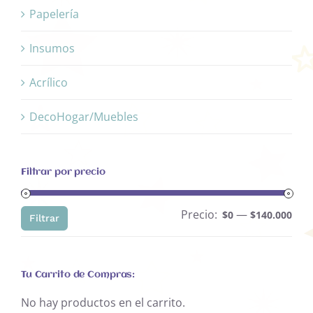
Papelería
Insumos
Acrílico
DecoHogar/Muebles
Filtrar por precio
Precio:
—
Pre
Pre
$0
$140.000
Filtrar
mín
máx
Tu Carrito de Compras:
No hay productos en el carrito.