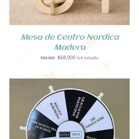
Mesa de Centro Nordica
Madera
El
El
$
68.000
$
80.000
IVA incluído
precio
precio
original
actual
era:
es:
$80.000.
$68.000.
SELECCIONA OPCIONES
/