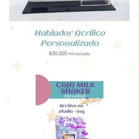
SE
PUEDEN
ELEGIR
EN
Hablador Acrílico
LA
PÁGINA
Personalizado
DE
$
30.000
PRODUCTO
IVA incluído
AÑADIR AL CARRITO
/
DETALLES