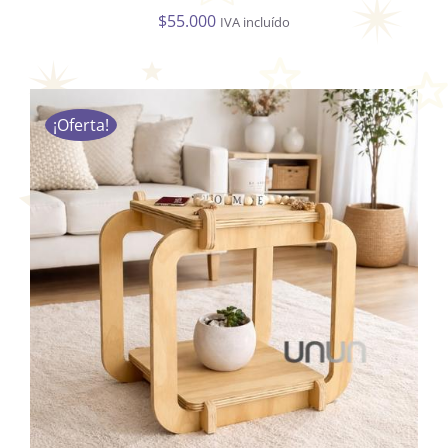
$
55.000
IVA incluído
¡Oferta!
AÑADIR AL CARRITO
/
DETALLES