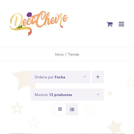
Saltar
al
contenido
Inicio
Tienda
Ordena por
Fecha
Mostrar
12 productos