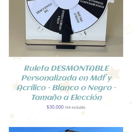
DETALLES
Ruleta DESMONTABLE
Personalizada en Mdf y
Acrílico – Blanco o Negro –
Tamaño a Elección
$
30.000
IVA incluído