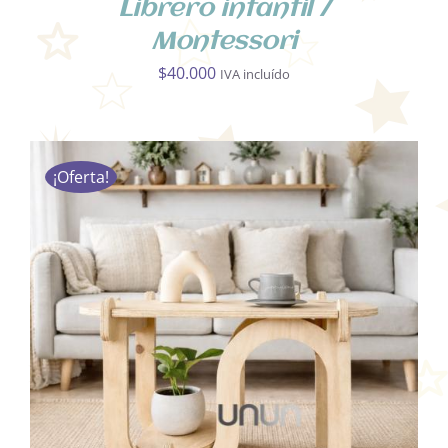
Librero infantil /
Montessori
$
40.000
IVA incluído
¡Oferta!
AÑADIR AL CARRITO
/
DETALLES