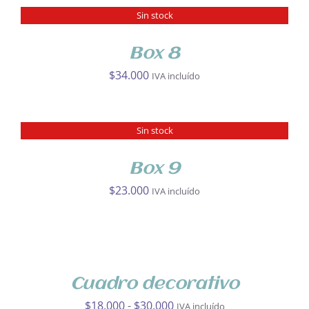
Sin stock
DETALLES
Box 8
$
34.000
IVA incluído
Sin stock
DETALLES
Box 9
$
23.000
IVA incluído
SELECCIONAR
OPCIONES
ESTE
/
PRODUCTO
DETALLES
Cuadro decorativo
TIENE
MÚLTIPLES
Rango
$
18.000
-
$
30.000
IVA incluído