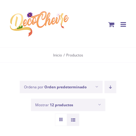
Saltar
al
contenido
Inicio
Productos
Ordena por
Orden predeterminado
Mostrar
12 productos