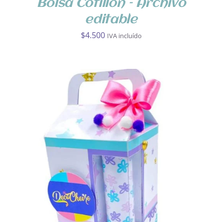
Bolsa Cotillón – Archivo
editable
$
4.500
IVA incluído
AÑADIR AL CARRITO
/
DETALLES