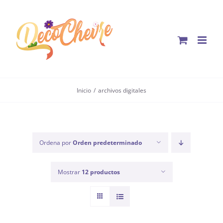
Saltar
al
contenido
Inicio
archivos digitales
Ordena por
Orden predeterminado
Mostrar
12 productos