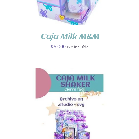
Caja Milk M&M
$
6.000
IVA incluído
AÑADIR AL CARRITO
/
DETALLES