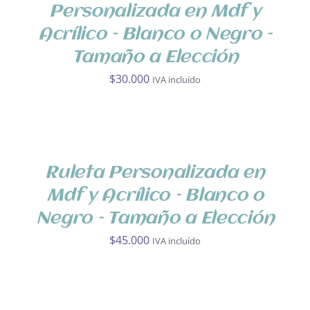
Personalizada en Mdf y
Acrílico – Blanco o Negro –
Tamaño a Elección
$
30.000
IVA incluído
SELECCIONA
OPCIONES
/
DETALLES
Ruleta Personalizada en
Mdf y Acrílico – Blanco o
Negro – Tamaño a Elección
$
45.000
IVA incluído
SELECCIONAR
OPCIONES
ESTE
/