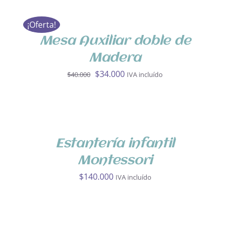
AL
CARRITO
¡Oferta!
/
DETALLES
Mesa Auxiliar doble de
Madera
El
El
$
34.000
$
40.000
IVA incluído
precio
precio
AÑADIR
original
actual
AL
era:
es:
CARRITO
$40.000.
$34.000.
/
DETALLES
Estantería infantil
Montessori
$
140.000
IVA incluído
AÑADIR
AL
CARRITO