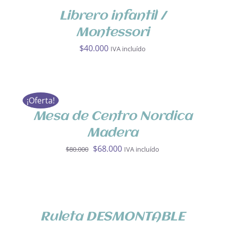
/
DETALLES
Librero infantil /
Montessori
$
40.000
IVA incluído
AÑADIR
AL
CARRITO
¡Oferta!
/
DETALLES
Mesa de Centro Nordica
Madera
El
El
$
68.000
$
80.000
IVA incluído
precio
precio
original
actual
SELECCIONA
OPCIONES
era:
es:
/
$80.000.
$68.000.
DETALLES
Ruleta DESMONTABLE