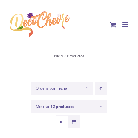
Saltar
al
contenido
Inicio
Productos
Ordena por
Fecha
Mostrar
12 productos