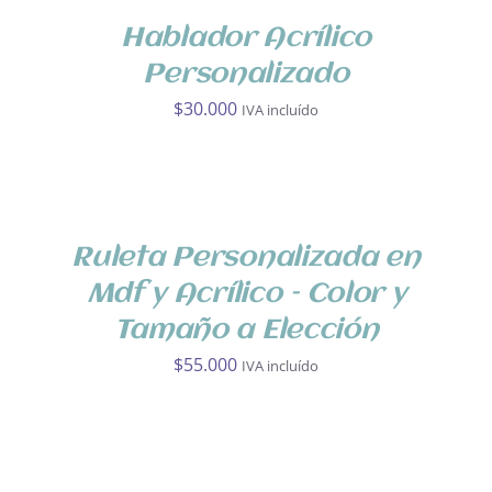
PRODUCTO
DETALLES
Hablador Acrílico
TIENE
MÚLTIPLES
Personalizado
VARIANTES.
$
30.000
IVA incluído
LAS
OPCIONES
SE
SELECCIONA
PUEDEN
OPCIONES
ELEGIR
/
EN
DETALLES
Ruleta Personalizada en
LA
PÁGINA
Mdf y Acrílico – Color y
DE
Tamaño a Elección
PRODUCTO
$
55.000
IVA incluído
SELECCIONAR
OPCIONES
ESTE
/