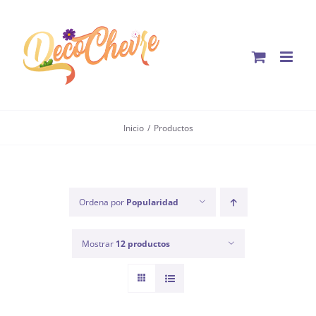
Saltar
al
contenido
Inicio
Productos
Ordena por
Popularidad
Mostrar
12 productos