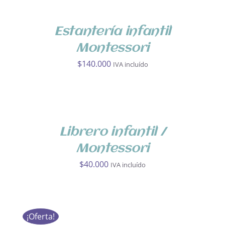
era:
es:
CARRITO
$40.000.
$34.000.
/
DETALLES
Estantería infantil
Montessori
$
140.000
IVA incluído
AÑADIR
AL
CARRITO
/
DETALLES
Librero infantil /
Montessori
$
40.000
IVA incluído
AÑADIR
AL
CARRITO
¡Oferta!
/