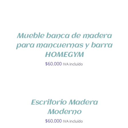
VARIANTES.
LAS
AÑADIR
OPCIONES
AL
SE
CARRITO
PUEDEN
/
ELEGIR
DETALLES
Mueble banca de madera
EN
para mancuernas y barra
LA
PÁGINA
HOMEGYM
DE
$
60.000
IVA incluído
PRODUCTO
AÑADIR
AL
CARRITO
/
DETALLES
Escritorio Madera
Moderno
$
60.000
IVA incluído