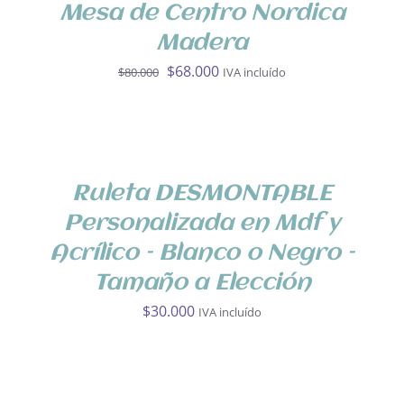
DETALLES
Mesa de Centro Nordica
Madera
El
El
$
68.000
$
80.000
IVA incluído
precio
precio
original
actual
SELECCIONA
OPCIONES
era:
es:
/
$80.000.
$68.000.
DETALLES
Ruleta DESMONTABLE
Personalizada en Mdf y
Acrílico – Blanco o Negro –
Tamaño a Elección
$
30.000
IVA incluído
SELECCIONA
OPCIONES
/