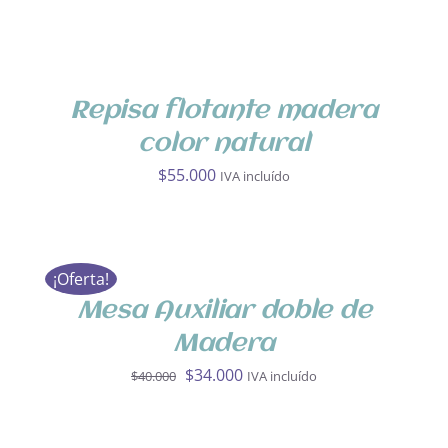
AÑADIR
AL
CARRITO
/
DETALLES
Repisa flotante madera
color natural
$
55.000
IVA incluído
AÑADIR
AL
CARRITO
¡Oferta!
/
DETALLES
Mesa Auxiliar doble de
Madera
El
El
$
34.000
$
40.000
IVA incluído
precio
precio
AÑADIR
original
actual
AL