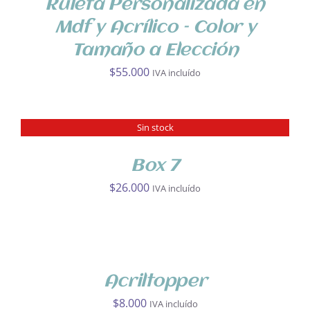
Ruleta Personalizada en
Mdf y Acrílico – Color y
Tamaño a Elección
$
55.000
IVA incluído
Sin stock
DETALLES
Box 7
$
26.000
IVA incluído
SELECCIONAR
OPCIONES
ESTE
/
PRODUCTO
DETALLES
Acriltopper
TIENE
MÚLTIPLES
$
8.000
IVA incluído